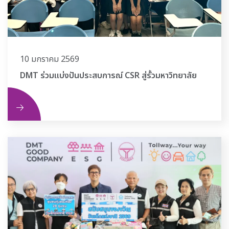
10 มกราคม 2569
DMT ร่วมแบ่งปันประสบการณ์ CSR สู่รั้วมหาวิทยาลัย
ิม