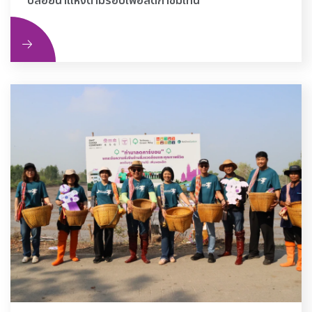
ปล่อยนาแห้งตามรอบเพื่อลดก๊าซมีเทน
ิม