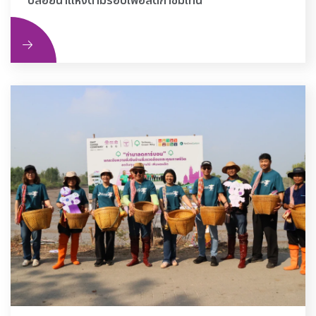
ปล่อยนาแห้งตามรอบเพื่อลดก๊าซมีเทน
ิม