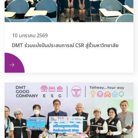
10 มกราคม 2569
DMT ร่วมแบ่งปันประสบการณ์ CSR สู่รั้วมหาวิทยาลัย
ิม