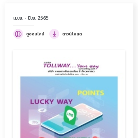
เม.ย. - มิ.ย. 2565
ดูออนไลน์
ดาวน์โหลด