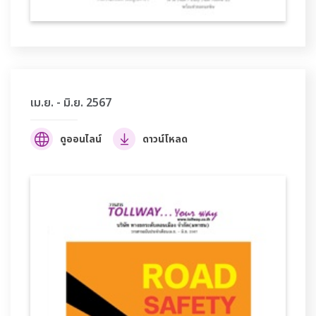
เม.ย. - มิ.ย. 2567
ดูออนไลน์
ดาวน์โหลด