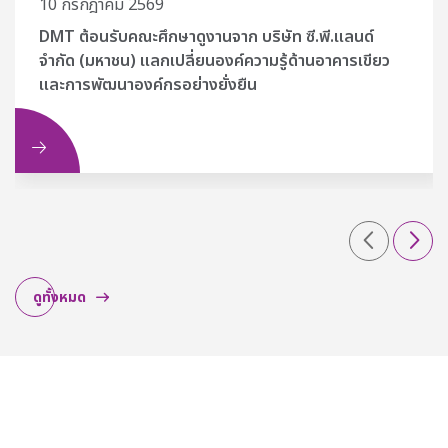
10 กรกฎาคม 2569
DMT ต้อนรับคณะศึกษาดูงานจาก บริษัท ซี.พี.แลนด์
จำกัด (มหาชน) แลกเปลี่ยนองค์ความรู้ด้านอาคารเขียว
และการพัฒนาองค์กรอย่างยั่งยืน
ิม
อ่านเพิ่มเต
ดูทั้งหมด