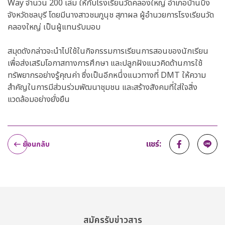
Way จำนวน
200 เล่ม
ให้กับโรงเรียนวัดคลองใหญ่ อำเภอบ้านบึง
จังหวัดชลบุรี โดยมีนางสาวชมภูนุช สุภาผล
ผู้อำนวยการ
โรงเรียนวัด
คลองใหญ่ เป็นผู้แทนรับมอบ
สมุดดังกล่าวจะนำไปใช้ในกิจกรรมการเรียนการสอนของนักเรียน
เพื่อส่งเสริมโอกาสทางการศึกษา และปลูกฝังแนวคิดด้านการใช้
ทรัพยากรอย่างรู้
คุณค่า
ซึ่งเป็นอีกหนึ่งแนวทางที่ DMT ให้ความ
สำคัญในการมีส่วนร่วมพัฒนาชุมชน และสร้างสังคมที่ใส่ใจสิ่ง
แวดล้อมอย่างยั่งยืน
แชร์:
ย้อนกลับ
สมัครรับข่าวสาร