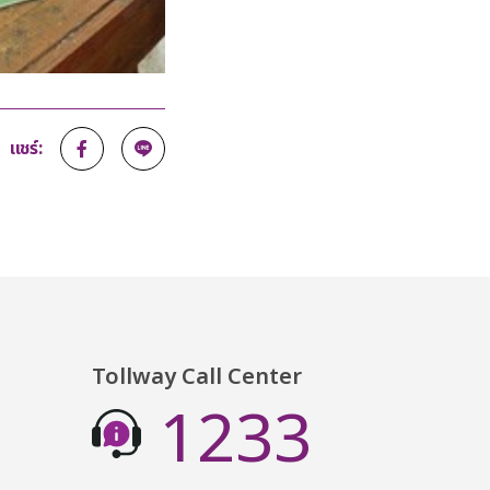
แชร์:
Tollway Call Center
1233