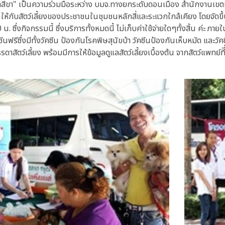
าสี่ขา" เป็นความร่วมมือระหว่าง บมจ.ทางยกระดับดอนเมือง สำนักงานเขตหลั
 ให้กับสัตว์เลี้ยงของประชาชนในชุมชนหลักสี่และระแวกใกล้เคียง โดยจัดขึ้
น. ซึ่งกิจกรรมนี้ ซึ่งบริการทั้งหมดนี้ ไม่เก็บค่าใช้จ่ายใดๆทั้งสิ้น ค่ะ ภ
คซีนฟรีซึ่งมีทั้งวัคซีน ป้องกันโรคพิษสุนัขบ้า วัคซีนป้องกันเห็บหมัด และว
รดาสัตว์เลี้ยง พร้อมมีการให้ข้อมูลดูแลสัตว์เลี้ยงเบื้องต้น จากสัตว์แพทย์ท