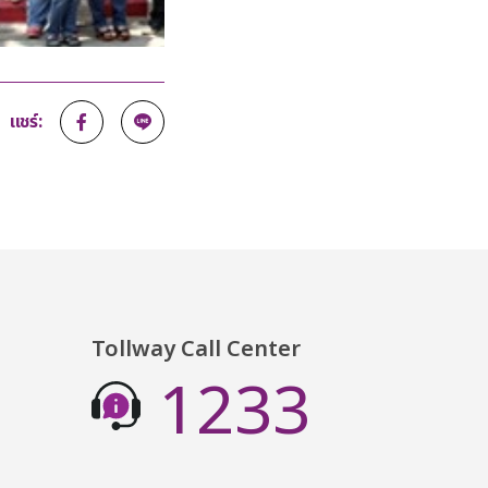
แชร์:
Tollway Call Center
1233