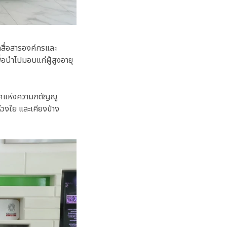
สื่อสารองค์กรและ
อนำไปมอบแก่ผู้สูงอายุ
กาศแห่งความกตัญญู
วงใย และเคียงข้าง