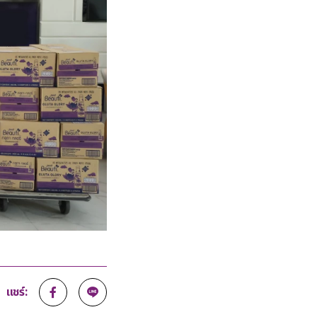
แชร์: