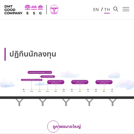
/
EN
TH
ปฏิทินนักลงทุน
ดูภาพขนาดใหญ่