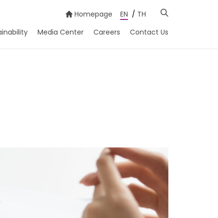
Homepage
EN
/
TH
inability
Media Center
Careers
Contact Us